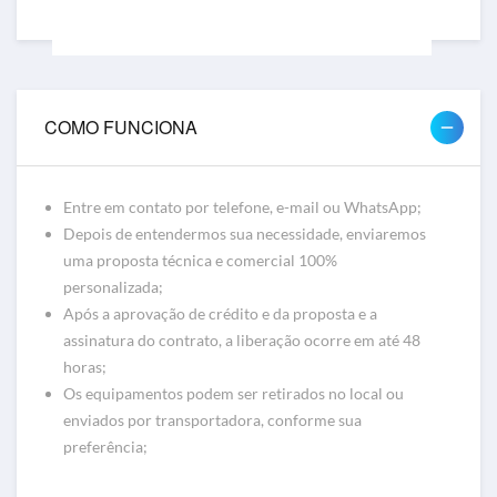
COMO FUNCIONA
Entre em contato por telefone, e-mail ou WhatsApp;
Depois de entendermos sua necessidade, enviaremos
uma proposta técnica e comercial 100%
personalizada;
Videoconferência
Após a aprovação de crédito e da proposta e a
Videoconferência Cisco, HP Poly e Logitech
assinatura do contrato, a liberação ocorre em até 48
horas;
Os equipamentos podem ser retirados no local ou
enviados por transportadora, conforme sua
preferência;